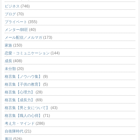
ビジネス
(746)
ブログ
(70)
プライベート
(355)
メンター/師匠
(40)
メール配信／メルマガ
(173)
家族
(150)
恋愛・コミュニケーション
(144)
成長
(408)
未分類
(20)
格言集【ノウハウ集】
(9)
格言集【子供の教育】
(5)
格言集【心理力】
(28)
格言集【成長力】
(69)
格言集【男と女について】
(43)
格言集【職人の心得】
(71)
考え方・マインド
(286)
自衛隊時代
(21)
裏話
(526)