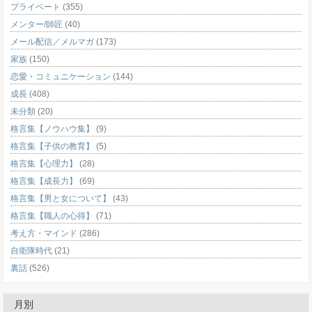
プライベート
(355)
メンター/師匠
(40)
メール配信／メルマガ
(173)
家族
(150)
恋愛・コミュニケーション
(144)
成長
(408)
未分類
(20)
格言集【ノウハウ集】
(9)
格言集【子供の教育】
(5)
格言集【心理力】
(28)
格言集【成長力】
(69)
格言集【男と女について】
(43)
格言集【職人の心得】
(71)
考え方・マインド
(286)
自衛隊時代
(21)
裏話
(526)
月別