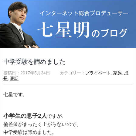
中学受験を諦めました
投稿日：2017年5月24日 カテゴリー：
プライベート
,
家族
,
成
長
,
裏話
七星です。
小学生の息子2人
ですが、
偏差値がまったく上がらないので、
中学受験は諦めました。