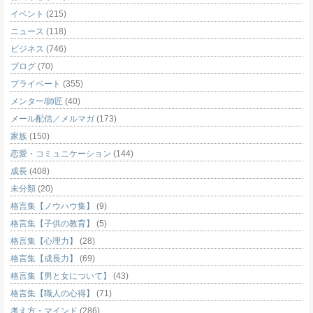
イベント
(215)
ニュース
(118)
ビジネス
(746)
ブログ
(70)
プライベート
(355)
メンター/師匠
(40)
メール配信／メルマガ
(173)
家族
(150)
恋愛・コミュニケーション
(144)
成長
(408)
未分類
(20)
格言集【ノウハウ集】
(9)
格言集【子供の教育】
(5)
格言集【心理力】
(28)
格言集【成長力】
(69)
格言集【男と女について】
(43)
格言集【職人の心得】
(71)
考え方・マインド
(286)