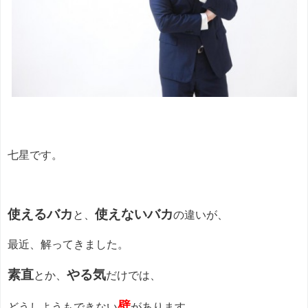
七星です。
使えるバカ
使えないバカ
と、
の違いが、
最近、解ってきました。
素直
やる気
とか、
だけでは、
壁
どうしようもできない
があります。