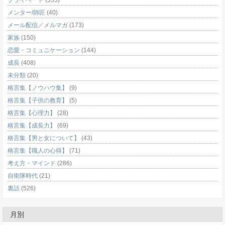
プライベート
(355)
メンター/師匠
(40)
メール配信／メルマガ
(173)
家族
(150)
恋愛・コミュニケーション
(144)
成長
(408)
未分類
(20)
格言集【ノウハウ集】
(9)
格言集【子供の教育】
(5)
格言集【心理力】
(28)
格言集【成長力】
(69)
格言集【男と女について】
(43)
格言集【職人の心得】
(71)
考え方・マインド
(286)
自衛隊時代
(21)
裏話
(526)
月別