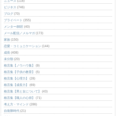
ニュース
(118)
ビジネス
(746)
ブログ
(70)
プライベート
(355)
メンター/師匠
(40)
メール配信／メルマガ
(173)
家族
(150)
恋愛・コミュニケーション
(144)
成長
(408)
未分類
(20)
格言集【ノウハウ集】
(9)
格言集【子供の教育】
(5)
格言集【心理力】
(28)
格言集【成長力】
(69)
格言集【男と女について】
(43)
格言集【職人の心得】
(71)
考え方・マインド
(286)
自衛隊時代
(21)