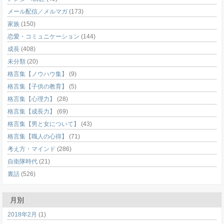
メール配信／メルマガ
(173)
家族
(150)
恋愛・コミュニケーション
(144)
成長
(408)
未分類
(20)
格言集【ノウハウ集】
(9)
格言集【子供の教育】
(5)
格言集【心理力】
(28)
格言集【成長力】
(69)
格言集【男と女について】
(43)
格言集【職人の心得】
(71)
考え方・マインド
(286)
自衛隊時代
(21)
裏話
(526)
月別
2018年2月
(1)