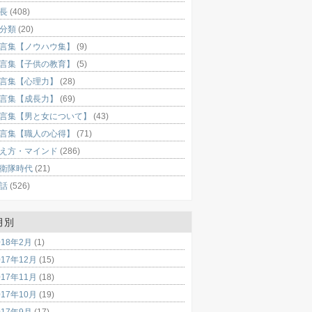
長
(408)
分類
(20)
言集【ノウハウ集】
(9)
言集【子供の教育】
(5)
言集【心理力】
(28)
言集【成長力】
(69)
言集【男と女について】
(43)
言集【職人の心得】
(71)
え方・マインド
(286)
衛隊時代
(21)
話
(526)
月別
018年2月
(1)
017年12月
(15)
017年11月
(18)
017年10月
(19)
017年9月
(17)