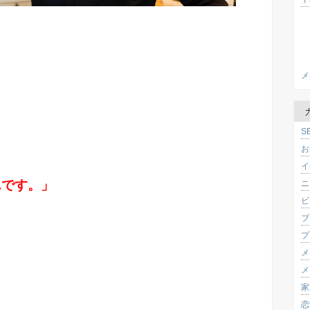
メ
S
お
イ
んです。」
ニ
ビ
ブ
プ
メ
メ
家
恋