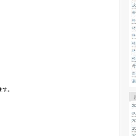
成
未
格
格
格
格
格
格
考
自
裏
ます。
2
2
2
2
2