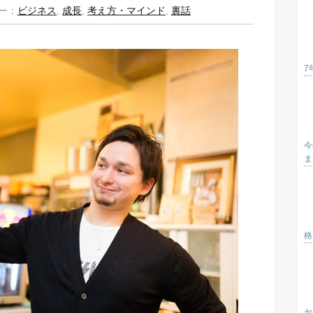
ー：
ビジネス
,
成長
,
考え方・マインド
,
裏話
7
今
ま
格
ヤ