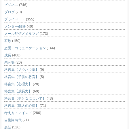
ビジネス
(746)
ブログ
(70)
プライベート
(355)
メンター/師匠
(40)
メール配信／メルマガ
(173)
家族
(150)
恋愛・コミュニケーション
(144)
成長
(408)
未分類
(20)
格言集【ノウハウ集】
(9)
格言集【子供の教育】
(5)
格言集【心理力】
(28)
格言集【成長力】
(69)
格言集【男と女について】
(43)
格言集【職人の心得】
(71)
考え方・マインド
(286)
自衛隊時代
(21)
裏話
(526)