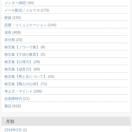
メンター/師匠
(40)
メール配信／メルマガ
(173)
家族
(150)
恋愛・コミュニケーション
(144)
成長
(408)
未分類
(20)
格言集【ノウハウ集】
(9)
格言集【子供の教育】
(5)
格言集【心理力】
(28)
格言集【成長力】
(69)
格言集【男と女について】
(43)
格言集【職人の心得】
(71)
考え方・マインド
(286)
自衛隊時代
(21)
裏話
(526)
月別
2018年2月
(1)