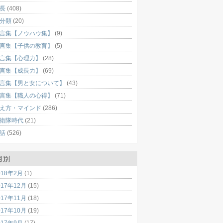
長
(408)
分類
(20)
言集【ノウハウ集】
(9)
言集【子供の教育】
(5)
言集【心理力】
(28)
言集【成長力】
(69)
言集【男と女について】
(43)
言集【職人の心得】
(71)
え方・マインド
(286)
衛隊時代
(21)
話
(526)
月別
018年2月
(1)
017年12月
(15)
017年11月
(18)
017年10月
(19)
017年9月
(17)