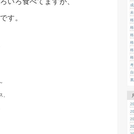
いろいろ食べてますが、
成
未
番です。
格
格
格
格
。
格
格
考
、
自
裏
～
ス、
2
。
2
2
2
2