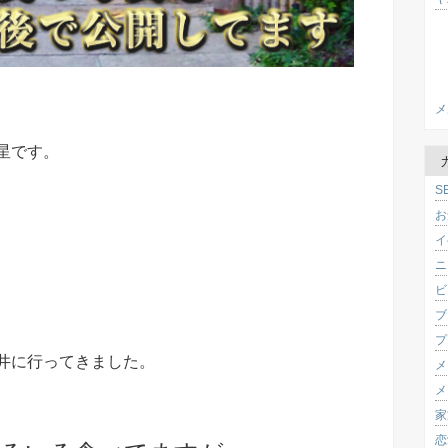
メ
星です。
S
お
イ
ニ
ビ
ブ
プ
井に行ってきました。
メ
メ
家
恋