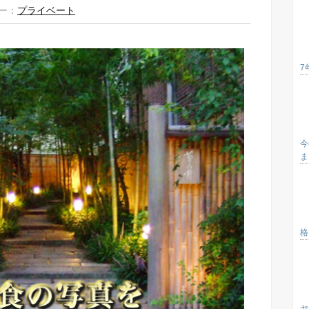
ー：
プライベート
7
今
ま
格
ヤ