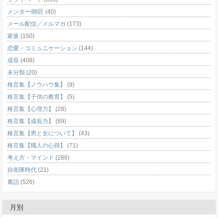
メンター/師匠
(40)
メール配信／メルマガ
(173)
家族
(150)
恋愛・コミュニケーション
(144)
成長
(408)
未分類
(20)
格言集【ノウハウ集】
(9)
格言集【子供の教育】
(5)
格言集【心理力】
(28)
格言集【成長力】
(69)
格言集【男と女について】
(43)
格言集【職人の心得】
(71)
考え方・マインド
(286)
自衛隊時代
(21)
裏話
(526)
月別