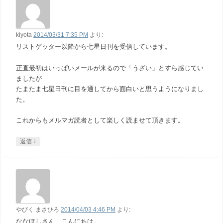
kiyota
2014/03/31 7:35 PM
より:
リストゲッター以降から七星日刊を受信しています。
正直最初はいっぱいメールが来るので「うざい」とすら感じてい
ましたが
たまたま七星日刊に目を通してから面白いと思うようになりまし
た。
これからもメルマガ読者として楽しく読ませて頂きます。
↓
返信
やびく まさひろ
2014/04/03 4:46 PM
より:
ななほしさん、こんにちは。