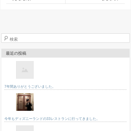
検索
最近の投稿
7年間ありがとうございました。
今年もディズニーランドの33レストランに行ってきました。