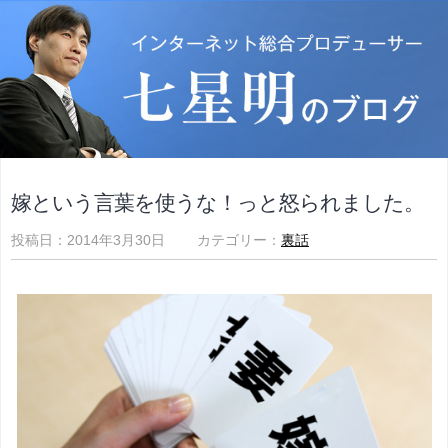
嫁という言葉を使うな！っと怒られました。
投稿日：2014年3月30日 カテゴリー：
裏話