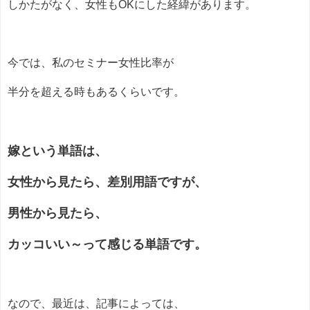
しかたがなく、女性もOKにした経緯があります。
今では、私のセミナー女性比率が
半分を超える時もあるくらいです。
嫁という単語は、
女性から見たら、差別用語ですが、
男性から見たら、
カッコいい～って感じる単語です。
なので、最近は、記事によっては、