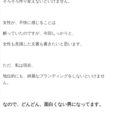
そろそろ作り変えないといけません。
女性が、不快に感じることは
解っていたのですが、今回しっかりと、
女性も意識した文書も書きたいと思います。
ただ、私は現在、
地位的にも、綺麗なブランディングをしないといけませ
ん。
なので、どんどん、面白くない男になってます。