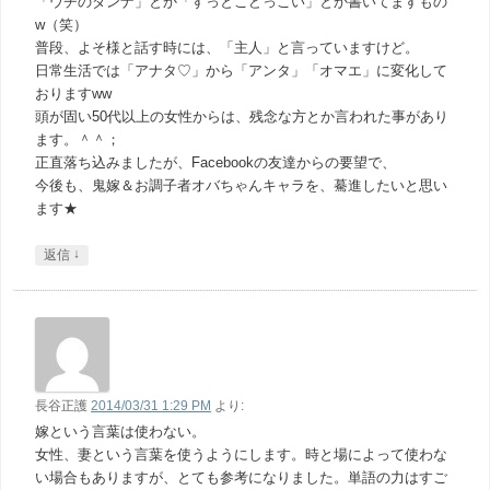
「ウチのダンナ」とか「すっとこどっこい」とか書いてますもの
w（笑）
普段、よそ様と話す時には、「主人」と言っていますけど。
日常生活では「アナタ♡」から「アンタ」「オマエ」に変化して
おりますww
頭が固い50代以上の女性からは、残念な方とか言われた事があり
ます。＾＾；
正直落ち込みましたが、Facebookの友達からの要望で、
今後も、鬼嫁＆お調子者オバちゃんキャラを、驀進したいと思い
ます★
↓
返信
長谷正護
2014/03/31 1:29 PM
より:
嫁という言葉は使わない。
女性、妻という言葉を使うようにします。時と場によって使わな
い場合もありますが、とても参考になりました。単語の力はすご