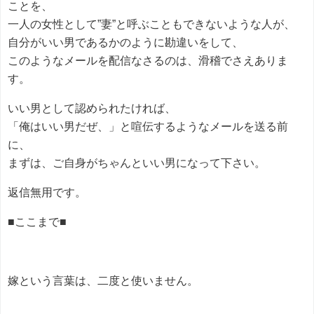
ことを、
一人の女性として”妻”と呼ぶこともできないような人が、
自分がいい男であるかのように勘違いをして、
このようなメールを配信なさるのは、滑稽でさえありま
す。
いい男として認められたければ、
「俺はいい男だぜ、」と喧伝するようなメールを送る前
に、
まずは、ご自身がちゃんといい男になって下さい。
返信無用です。
■ここまで■
嫁という言葉は、二度と使いません。