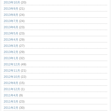
2013年10月
(20)
2013年9月
(21)
2013年8月
(24)
2013年7月
(24)
2013年6月
(23)
2013年5月
(23)
2013年4月
(29)
2013年3月
(27)
2013年2月
(29)
2013年1月
(32)
2012年12月
(49)
2012年11月
(21)
2012年10月
(22)
2012年8月
(15)
2011年12月
(1)
2011年4月
(9)
2011年3月
(23)
2011年2月
(30)