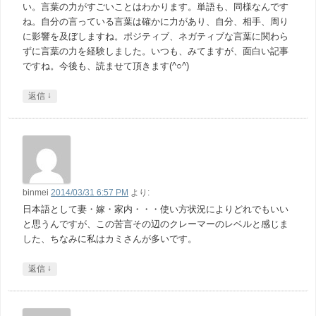
い。言葉の力がすごいことはわかります。単語も、同様なんです
ね。自分の言っている言葉は確かに力があり、自分、相手、周り
に影響を及ぼしますね。ポジティブ、ネガティブな言葉に関わら
ずに言葉の力を経験しました。いつも、みてますが、面白い記事
ですね。今後も、読ませて頂きます(^○^)
↓
返信
binmei
2014/03/31 6:57 PM
より:
日本語として妻・嫁・家内・・・使い方状況によりどれでもいい
と思うんですが、この苦言その辺のクレーマーのレベルと感じま
した、ちなみに私はカミさんが多いです。
↓
返信