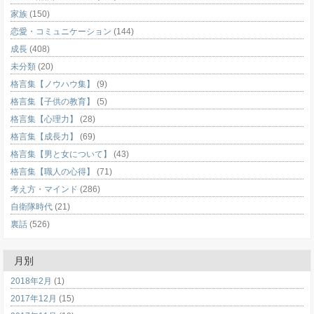
家族
(150)
恋愛・コミュニケーション
(144)
成長
(408)
未分類
(20)
格言集【ノウハウ集】
(9)
格言集【子供の教育】
(5)
格言集【心理力】
(28)
格言集【成長力】
(69)
格言集【男と女について】
(43)
格言集【職人の心得】
(71)
考え方・マインド
(286)
自衛隊時代
(21)
裏話
(526)
月別
2018年2月
(1)
2017年12月
(15)