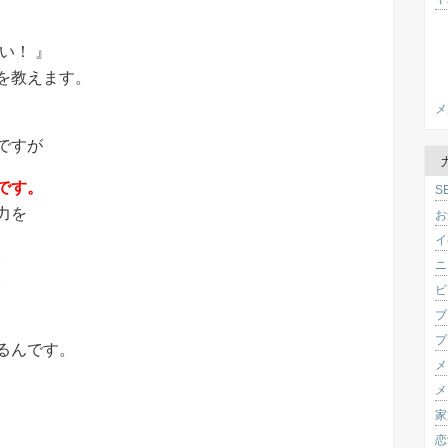
い！ 』
を教えます。
メ
ですが
です。
S
力を
お
イ
。
ニ
。
ビ
ブ
プ
るんです。
メ
メ
家
恋