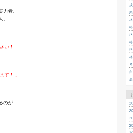
成
実力者、
未
人、
格
格
格
格
ださい！
格
格
考
自
ます！ 」
裏
、
るのが
2
2
2
2
2