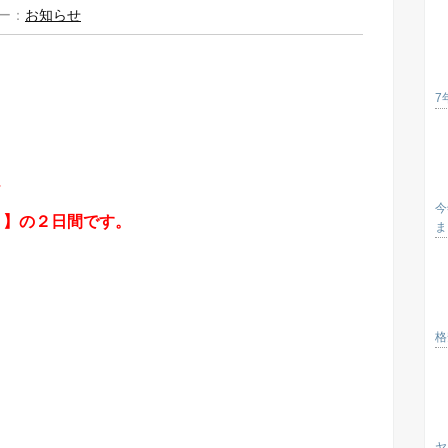
ー：
お知らせ
7
、
今
 】の２日間です。
ま
格
ヤ