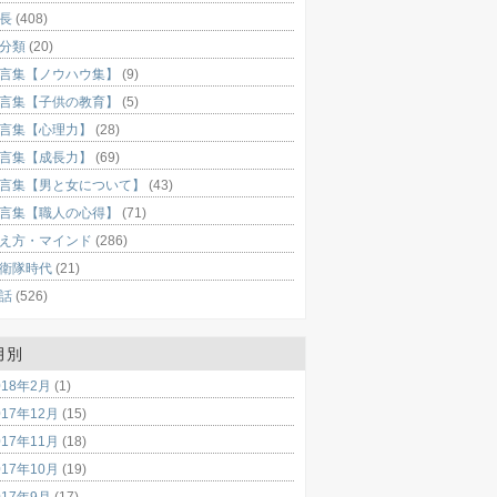
長
(408)
分類
(20)
言集【ノウハウ集】
(9)
言集【子供の教育】
(5)
言集【心理力】
(28)
言集【成長力】
(69)
言集【男と女について】
(43)
言集【職人の心得】
(71)
え方・マインド
(286)
衛隊時代
(21)
話
(526)
月別
018年2月
(1)
017年12月
(15)
017年11月
(18)
017年10月
(19)
017年9月
(17)