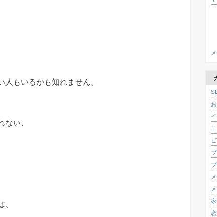
メ
い人もいるかも知れません。
S
お
イ
れない、
ニ
ビ
ブ
プ
メ
メ
家
は、
恋