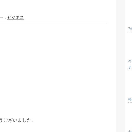
ー：
ビジネス
7
今
ま
格
うございました。
ヤ