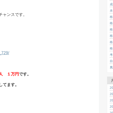
成
未
チャンスです。
格
格
格
格
格
格
1_729/
考
自
裏
人 １万円
です。
してます。
2
2
2
2
2