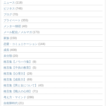
ニュース
(118)
ビジネス
(746)
ブログ
(70)
プライベート
(355)
メンター/師匠
(40)
メール配信／メルマガ
(173)
家族
(150)
恋愛・コミュニケーション
(144)
成長
(408)
未分類
(20)
格言集【ノウハウ集】
(9)
格言集【子供の教育】
(5)
格言集【心理力】
(28)
格言集【成長力】
(69)
格言集【男と女について】
(43)
格言集【職人の心得】
(71)
考え方・マインド
(286)
自衛隊時代
(21)