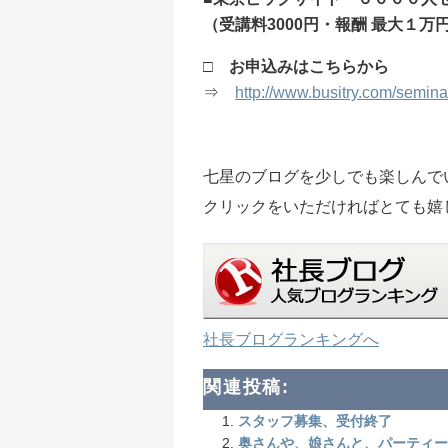
（受講料3000円・報酬 最大１万
□ お申込みはこちらから
⇒
http://www.busitry.com/semina
七星のブログを少しでも楽しんで
クリックをいただければとても嬉
社長ブログランキングへ
関連投稿:
スタッフ募集、受付終了
奥さんや、娘さんと、パーティー