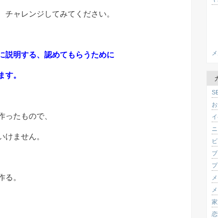
、チャレンジしてみてください。
メ
に説明する、認めてもらうために
ます。
S
お
作ったもので、
イ
ニ
いけません。
ビ
ブ
プ
作る。
メ
メ
家
恋