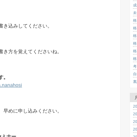
成
未
格
書き込みしてください。
格
格
格
格
書き方を覚えてくださいね。
格
考
自
す。
裏
a.nanahosi
2
、早めに申し込みください。
2
2
2
セミナー
2