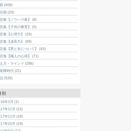
長
(408)
分類
(20)
言集【ノウハウ集】
(9)
言集【子供の教育】
(5)
言集【心理力】
(28)
言集【成長力】
(69)
言集【男と女について】
(43)
言集【職人の心得】
(71)
え方・マインド
(286)
衛隊時代
(21)
話
(526)
月別
018年2月
(1)
017年12月
(15)
017年11月
(18)
017年10月
(19)
017年9月
(17)