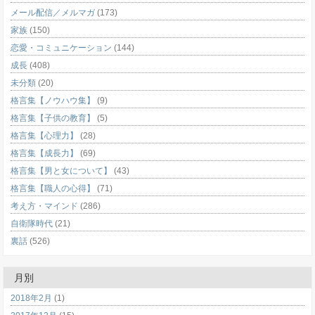
メール配信／メルマガ
(173)
家族
(150)
恋愛・コミュニケーション
(144)
成長
(408)
未分類
(20)
格言集【ノウハウ集】
(9)
格言集【子供の教育】
(5)
格言集【心理力】
(28)
格言集【成長力】
(69)
格言集【男と女について】
(43)
格言集【職人の心得】
(71)
考え方・マインド
(286)
自衛隊時代
(21)
裏話
(526)
月別
2018年2月
(1)