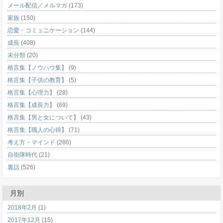
メール配信／メルマガ
(173)
家族
(150)
恋愛・コミュニケーション
(144)
成長
(408)
未分類
(20)
格言集【ノウハウ集】
(9)
格言集【子供の教育】
(5)
格言集【心理力】
(28)
格言集【成長力】
(69)
格言集【男と女について】
(43)
格言集【職人の心得】
(71)
考え方・マインド
(286)
自衛隊時代
(21)
裏話
(526)
月別
2018年2月
(1)
2017年12月
(15)