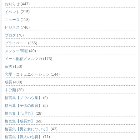
お知らせ
(447)
イベント
(215)
ニュース
(118)
ビジネス
(746)
ブログ
(70)
プライベート
(355)
メンター/師匠
(40)
メール配信／メルマガ
(173)
家族
(150)
恋愛・コミュニケーション
(144)
成長
(408)
未分類
(20)
格言集【ノウハウ集】
(9)
格言集【子供の教育】
(5)
格言集【心理力】
(28)
格言集【成長力】
(69)
格言集【男と女について】
(43)
格言集【職人の心得】
(71)