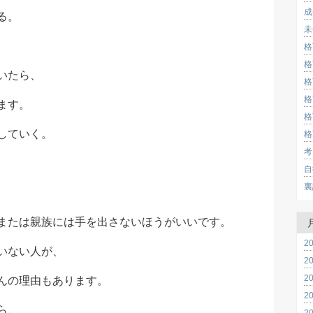
成
る。
未
格
格
いたら、
格
格
ます。
格
していく。
格
考
自
裏
または親族には手を出さないほうがいいです。
2
いない人が、
2
2
んの理由もあります。
2
ら、
2