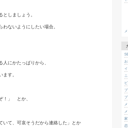
、
るとしましょう。
らわないようにしたい場合。
メ
、
S
お
る人にかたっぱりから、
イ
います。
ニ
ビ
ブ
プ
ぞ！」 とか、
メ
メ
家
ていて、可哀そうだから連絡した」とか
恋