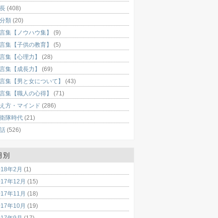
長
(408)
分類
(20)
言集【ノウハウ集】
(9)
言集【子供の教育】
(5)
言集【心理力】
(28)
言集【成長力】
(69)
言集【男と女について】
(43)
言集【職人の心得】
(71)
え方・マインド
(286)
衛隊時代
(21)
話
(526)
月別
018年2月
(1)
017年12月
(15)
017年11月
(18)
017年10月
(19)
017年9月
(17)