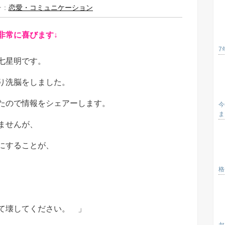
ー：
恋愛・コミュニケーション
非常に喜びます↓
7
七星明です。
り洗脳をしました。
たので情報をシェアーします。
今
ま
ませんが、
にすることが、
格
て壊してください。 」
ヤ