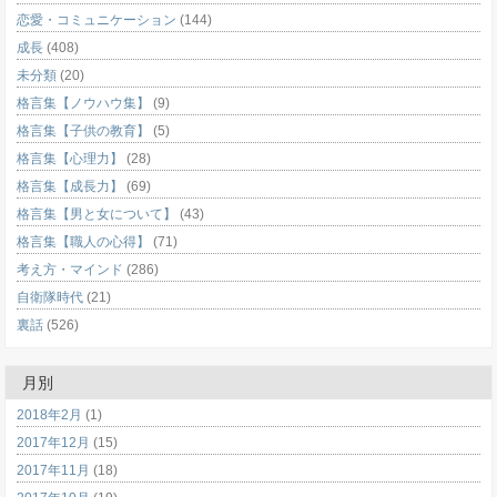
恋愛・コミュニケーション
(144)
成長
(408)
未分類
(20)
格言集【ノウハウ集】
(9)
格言集【子供の教育】
(5)
格言集【心理力】
(28)
格言集【成長力】
(69)
格言集【男と女について】
(43)
格言集【職人の心得】
(71)
考え方・マインド
(286)
自衛隊時代
(21)
裏話
(526)
月別
2018年2月
(1)
2017年12月
(15)
2017年11月
(18)