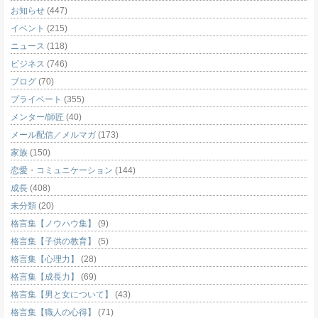
お知らせ
(447)
イベント
(215)
ニュース
(118)
ビジネス
(746)
ブログ
(70)
プライベート
(355)
メンター/師匠
(40)
メール配信／メルマガ
(173)
家族
(150)
恋愛・コミュニケーション
(144)
成長
(408)
未分類
(20)
格言集【ノウハウ集】
(9)
格言集【子供の教育】
(5)
格言集【心理力】
(28)
格言集【成長力】
(69)
格言集【男と女について】
(43)
格言集【職人の心得】
(71)