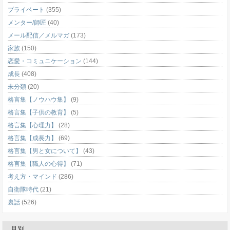
プライベート
(355)
メンター/師匠
(40)
メール配信／メルマガ
(173)
家族
(150)
恋愛・コミュニケーション
(144)
成長
(408)
未分類
(20)
格言集【ノウハウ集】
(9)
格言集【子供の教育】
(5)
格言集【心理力】
(28)
格言集【成長力】
(69)
格言集【男と女について】
(43)
格言集【職人の心得】
(71)
考え方・マインド
(286)
自衛隊時代
(21)
裏話
(526)
月別