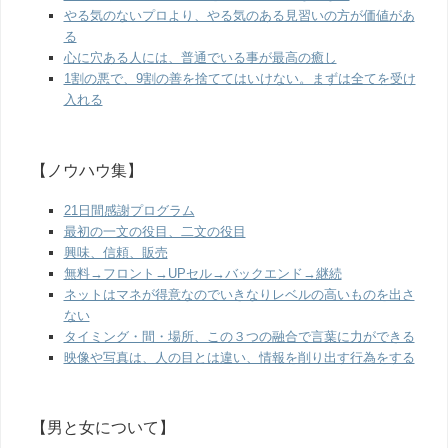
やる気のないプロより、やる気のある見習いの方が価値があ
る
心に穴ある人には、普通でいる事が最高の癒し
1割の悪で、9割の善を捨ててはいけない。まずは全てを受け
入れる
【ノウハウ集】
21日間感謝プログラム
最初の一文の役目、二文の役目
興味、信頼、販売
無料→フロント→UPセル→バックエンド→継続
ネットはマネが得意なのでいきなりレベルの高いものを出さ
ない
タイミング・間・場所、この３つの融合で言葉に力ができる
映像や写真は、人の目とは違い、情報を削り出す行為をする
【男と女について】