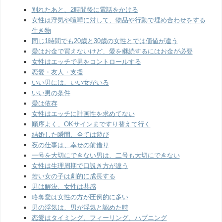
別れたあと、2時間後に電話をかける
女性は浮気や喧嘩に対して、物品や行動で埋め合わせをする
生き物
同じ1時間でも20歳と30歳の女性とでは価値が違う
愛はお金で買えないけど、愛を継続するにはお金が必要
女性はエッチで男をコントロールする
恋愛・友人・支援
いい男には、いい女がいる
いい男の条件
愛は依存
女性はエッチに計画性を求めてない
順序よく、OKサインまですり替えて行く
結婚した瞬間、全ては遊び
夜の仕事は、幸せの前借り
一号を大切にできない男は、二号も大切にできない
女性は生理周期で口説き方が違う
若い女の子は劇的に成長する
男は解決、女性は共感
略奪愛は女性の方が圧倒的に多い
男の浮気は、男が浮気と認めた時
恋愛はタイミング、フィーリング、ハプニング