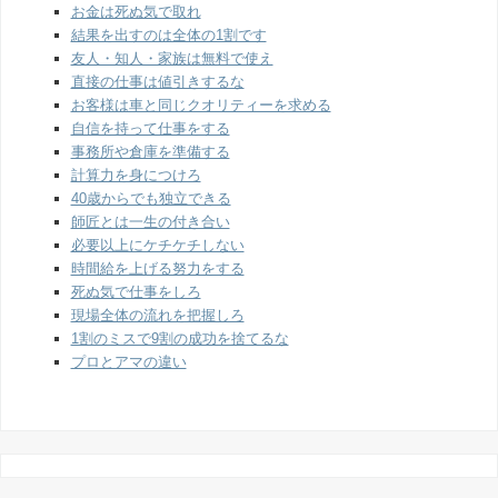
お金は死ぬ気で取れ
結果を出すのは全体の1割です
友人・知人・家族は無料で使え
直接の仕事は値引きするな
お客様は車と同じクオリティーを求める
自信を持って仕事をする
事務所や倉庫を準備する
計算力を身につけろ
40歳からでも独立できる
師匠とは一生の付き合い
必要以上にケチケチしない
時間給を上げる努力をする
死ぬ気で仕事をしろ
現場全体の流れを把握しろ
1割のミスで9割の成功を捨てるな
プロとアマの違い