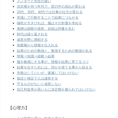
メンターと先生の違い
決定権を持つ年代で、世の中の流れが変わる
20代、30代、40代では仕事の仕方が変わる
意識して行動することで結果につながる
犠牲が大きければ、脳はその対価を求める
束縛は経験や成長、自由は想像を生む
時代は繰り返される
成長分野に挑戦する
他業種から情報を仕入れる
結果のための勉強と、勉強するための勉強がある
情報⇒知識⇒経験⇒結果
脳を敏感にする事が、情報を結果に育てるコツ
結果を出すためには、何かを捨てる事から始まる
失敗はしていいが、破滅してはいけない
仮説と検証で人は成長する
守るものがないと成長しない
自己利益率が高い人に決定権を握られてはいけない
【心理力】