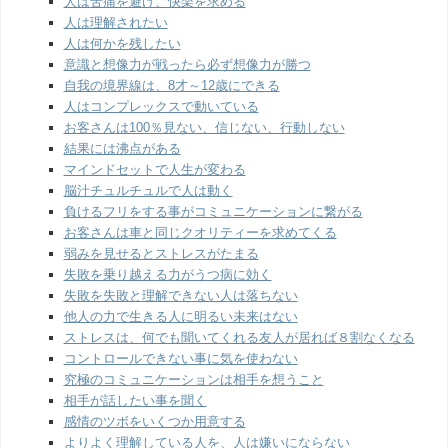
人は苦痛を避け、快楽を求める
人は理解されたい
人は何かを残したい
意識と想像力が戦ったら必ず想像力が勝つ
自我の境界線は、8才～12歳にできる
人はコンプレックスで動いている
お客さんは100％見ない、信じない、行動しない
結果には沸点がある
マインドセットで人生が変わる
脳汁チュルチュルで人は動く
負けるフリをする事がコミュニケーションに繋がる
お客さんは車と同じクオリティーを求めてくる
弱みを見せるとストレスがたまる
失敗を乗り越える力がうつ病に効く
失敗を失敗と理解できない人は落ちない
他人の力で生きる人に明るい未来はない
ストレスは、何でも聞いてくれる友人が居れば８割なくなる
コントロールできない事に気を使わない
究極のコミュニケーションは相手を想うこと
相手が話したい事を聞く
感情のツボをいくつか用意する
よりよく理解している人を、人は嫌いにならない